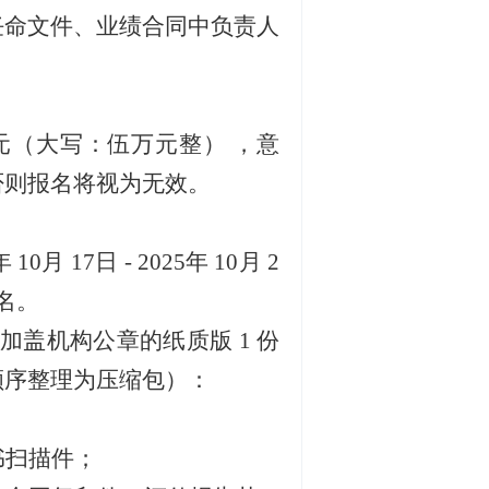
任命文件、业绩合同中负责人
万元（大写：伍万元整） ，意
否则报名将视为无效。
年
10
月
17
日
-
2025
年
10
月
2
名。
加盖机构公章的纸质版
1 份
顺序整理为压缩包）：
书扫描件；