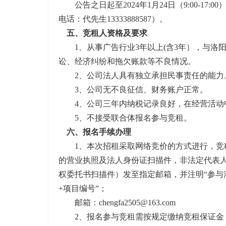
公告之日起至
2024年1月24日（9:00-
电话：代先生13333888587）。
五、竞租人资格及要求
1、从事广告行业3年以上(含3年），与
讼、经济纠纷和拖欠账款等不良情况。
2、公司法人具有独立承担民事责任的能力
3、公司无不良征信、财务账户正常。
4、公司三年内纳税记录良好，在经营活动
5、不接受联合体报名参与竞租。
六、报名手续办理
1、本次招租采取网络竞价的方式进行，竞
的营业执照及法人身份证扫描件，非法定代表
权委托书扫描件）发至指定邮箱，并注明“参与
+项目编号”；
邮箱：
chengfa2505@163.com
2、报名参与竞租需按规定缴纳竞租保证金