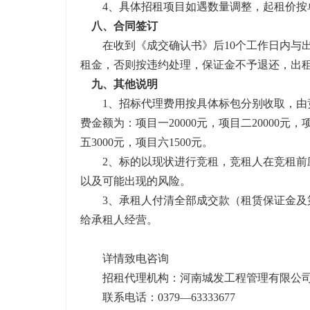
4、具体招租项目如遇数量调整，起租价按
八、合同签订
在收到《成交确认书》后
10个工作日内与
租金，否则按违约处理，保证金不予退还，出
九、其他说明
1、招标代理费用按具体标包分别收取，由
费金额为：项目一20000元，项目二20000元，
五3000元，项目六1500元。
2、标的以现状进行竞租，竞租人在竞租前
以及可能出现的风险。
3、承租人付清全部成交款（租赁保证金及
给承租人经营。
详情致电咨询
招租代理机构：河南城发工程管理有限公
联系电话：
0379—63333677