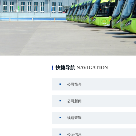
快捷导航
NAVIGATION
公司简介
公司新闻
线路查询
公示信息