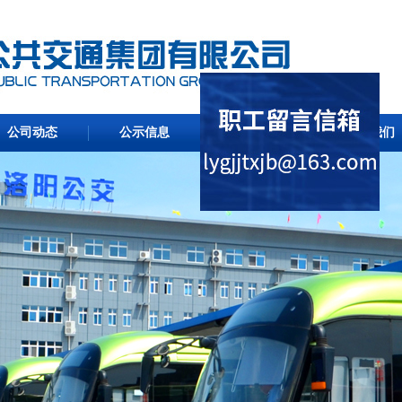
公司动态
公示信息
公交IC卡
联系我们