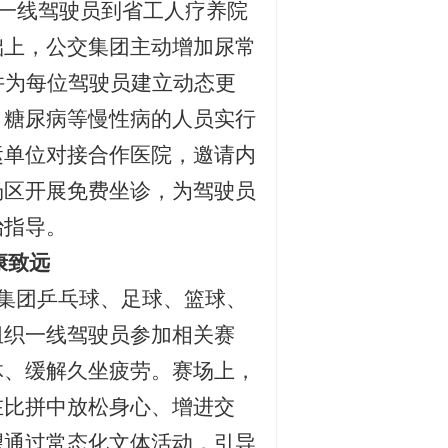
织一线驾驶员到省工人疗养院
础上，公交集团主动增加尿常
并为每位驾驶员建立动态更
、糖尿病等慢性病的人员实行
运单位对接合作医院，邀请内
场区开展免费坐诊，为驾驶员
治指导。
康致远
集团乒乓球、足球、篮球、
组织一线驾驶员参加相关赛
体、缓解久坐疲劳。赛场上，
在比拼中放松身心、增进交
望通过常态化文体活动，引导