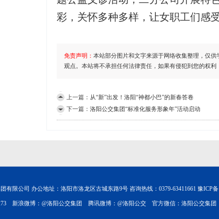
彩，关怀多种多样，让女职工们感
免责声明：
本站部分图片和文字来源于网络收集整理，仅供
观点。本站将不承担任何法律责任，如果有侵犯到您的权利
上一篇：
从“新”出发！洛阳“神都小巴”的新春答卷
下一篇：
洛阳公交集团“标准化服务形象年”活动启动
限公司 办公地址：洛阳市洛龙区古城东路9号 咨询热线：0379-63411661
豫ICP备1
192273 新浪微博：@洛阳公交集团 腾讯微博：@洛阳公交 官方微信：洛阳公交集团 ALL 