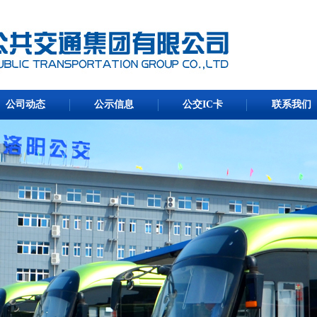
公司动态
公示信息
公交IC卡
联系我们