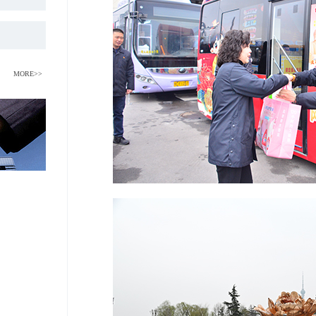
MORE>>