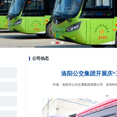
公司动态
洛阳公交集团开展庆“
作者：洛阳市公共交通集团有限公司 发布时间：20